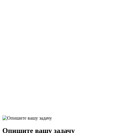
30 декабря 2025
Возмещение ущерба за недостачу, порчу и утрату грузов
Подробнее
Опишите вашу задачу